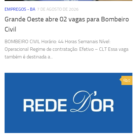
EMPREGOS - BA
7 DE AGOSTO DE 2026
Grande Oeste abre 02 vagas para Bombeiro
Civil
BOMBEIRO CIVIL Horário: 44 Horas Semanais Nível:
Operacional Regime de contratação: Efetivo – CLT Essa vaga
também é destinada a...
0