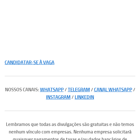
CANDIDATAR-SE À VAGA
NOSSOS CANAIS:
WHATSAPP
/
TELEGRAM
/
CANAL WHATSAPP
/
INSTAGRAM
/
LINKEDIN
Lembramos que todas as divulgações são gratuitas e não temos
nenhum vínculo com empresas. Nenhuma empresa solicitará
quaisquer pagamentos de taxas e/ou dados bancários de