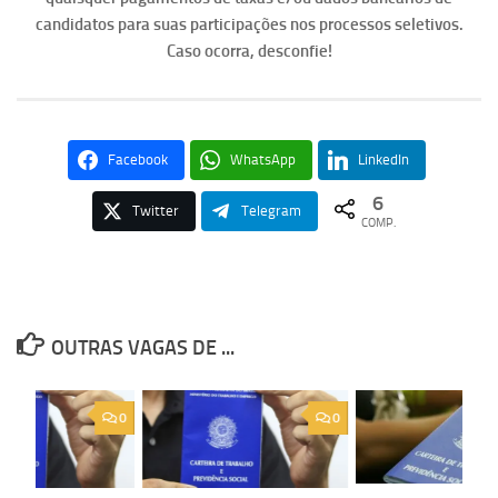
candidatos para suas participações nos processos seletivos.
Caso ocorra, desconfie!
Facebook
WhatsApp
LinkedIn
6
Twitter
Telegram
COMP.
OUTRAS VAGAS DE ...
0
0