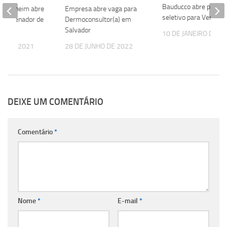
Bauducco abre proce
 Ingelheim abre
Empresa abre vaga para
seletivo para Vendedo
Coordenador de
Dermoconsultor(a) em
Salvador
10 DE JANEIRO DE 2
ÇO DE 2021
28 DE JUNHO DE 2022
DEIXE UM COMENTÁRIO
Comentário
*
Nome
*
E-mail
*