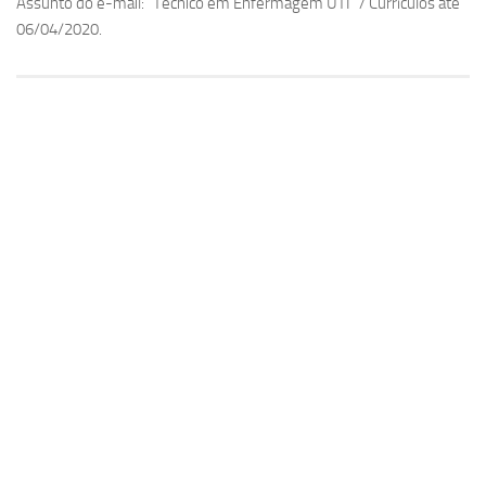
Assunto do e-mail: “Técnico em Enfermagem UTI” / Currículos até
06/04/2020.