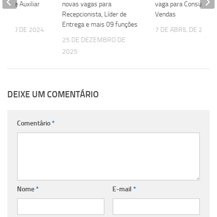
ente e Auxiliar
novas vagas para
vaga para Consultor(a
tivo
Recepcionista, Líder de
Vendas
Entrega e mais 09 funções
EMBRO DE 2024
7 DE ABRIL DE 2024
25 DE DEZEMBRO DE
2025
DEIXE UM COMENTÁRIO
Comentário
*
Nome
*
E-mail
*