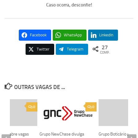
Caso ocorra, desconfie!
Facebook
WhatsApp
LinkedIn
27
Twitter
Telegram
COMP.
OUTRAS VAGAS DE ...
0
0
liança abre vagas
Grupo NewChase divulga
Grupo Boticário abre 