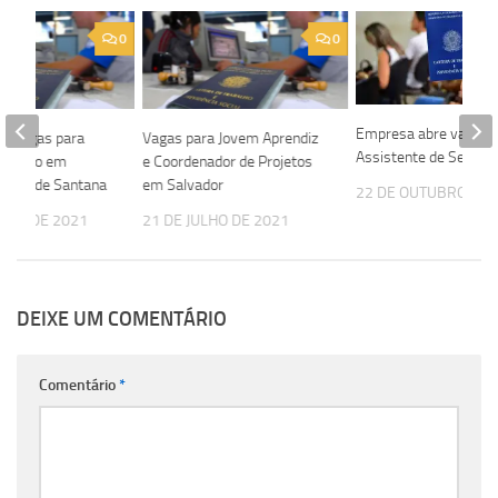
0
0
Empresa abre vagas 
re vagas para
Vagas para Jovem Aprendiz
Assistente de Seguro
Externo em
e Coordenador de Projetos
 Feira de Santana
em Salvador
22 DE OUTUBRO DE 
OSTO DE 2021
21 DE JULHO DE 2021
DEIXE UM COMENTÁRIO
Comentário
*