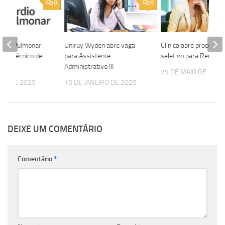
0
0
árdio Pulmonar
Uniruy Wyden abre vaga
Clínica abre processo
para Técnico de
para Assistente
seletivo para Recepci
em
Administrativo III
29 DE MAIO DE 2026
IRO DE 2025
15 DE JANEIRO DE 2025
DEIXE UM COMENTÁRIO
Comentário
*