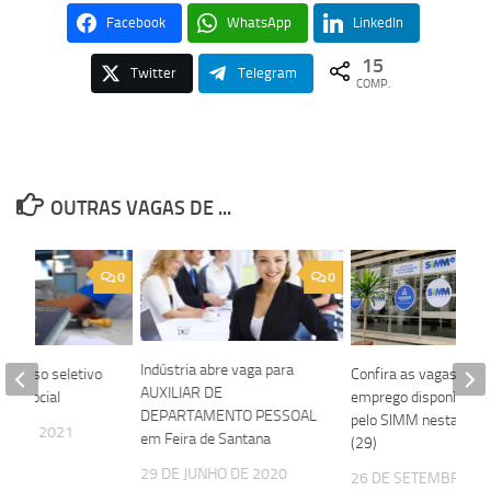
Facebook
WhatsApp
LinkedIn
15
Twitter
Telegram
COMP.
OUTRAS VAGAS DE ...
0
0
Indústria abre vaga para
rocesso seletivo
Confira as vagas de
AUXILIAR DE
dor Social
emprego disponibiliza
DEPARTAMENTO PESSOAL
pelo SIMM nesta seg
HO DE 2021
em Feira de Santana
(29)
29 DE JUNHO DE 2020
26 DE SETEMBRO DE