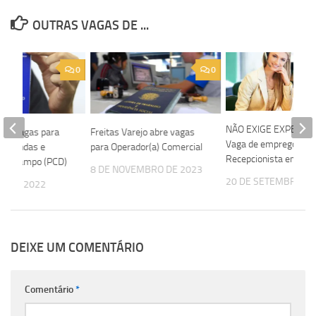
OUTRAS VAGAS DE ...
0
0
NÃO EXIGE EXPERIÊN
bre vagas para
Freitas Varejo abre vagas
Vaga de emprego par
de Vendas e
para Operador(a) Comercial
Recepcionista em Sal
 de Campo (PCD)
8 DE NOVEMBRO DE 2023
20 DE SETEMBRO DE
IL DE 2022
DEIXE UM COMENTÁRIO
Comentário
*