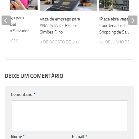
bre vaga para
Vaga de emprego para
iPlace abre vaga para
Comercial
ANALISTA DE RH em
Coordenador Técnico
ado em Salvador
Simões Filho
Shopping de Salvador
O DE 2020
3 DE AGOSTO DE 2021
26 DE JUNHO DE 202
DEIXE UM COMENTÁRIO
Comentário
*
Nome
*
E-mail
*