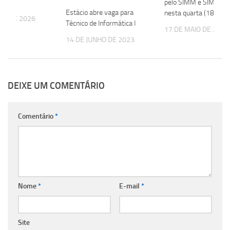
pelo SIMM e SIMM Mu
Estácio abre vaga para
nesta quarta (18)
HO DE 2026
Técnico de Informática I
17 DE MAIO DE 2022
14 DE JUNHO DE 2023
DEIXE UM COMENTÁRIO
Comentário
*
Nome
*
E-mail
*
Site