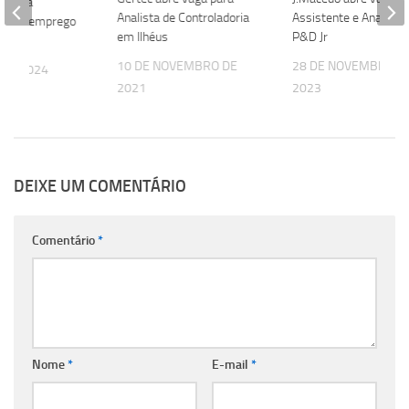
re nova
Analista de Controladoria
Assistente e Analista
de de emprego
em Ilhéus
P&D Jr
ri
10 DE NOVEMBRO DE
28 DE NOVEMBRO D
 DE 2024
2021
2023
DEIXE UM COMENTÁRIO
Comentário
*
Nome
*
E-mail
*