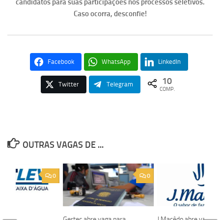
candidatos para suas participações nos processos seletivos.
Caso ocorra, desconfie!
Facebook
WhatsApp
LinkedIn
10
Twitter
Telegram
COMP.
OUTRAS VAGAS DE ...
0
0
Gertec abre vaga para
J.Macêdo abre vagas 