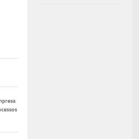
mpresa
ocessos