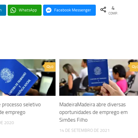
4
n
WhatsApp
Facebook Messenger
COMP.
0
e processo seletivo
MadeiraMadeira abre diversas
 de emprego
oportunidades de emprego em
Simões Filho
DE 2020
14 DE SETEMBRO DE 2021