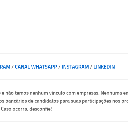
GRAM
/
CANAL WHATSAPP
/
INSTAGRAM
/
LINKEDIN
as e não temos nenhum vínculo com empresas. Nenhuma e
os bancários de candidatos para suas participações nos pr
. Caso ocorra, desconfie!