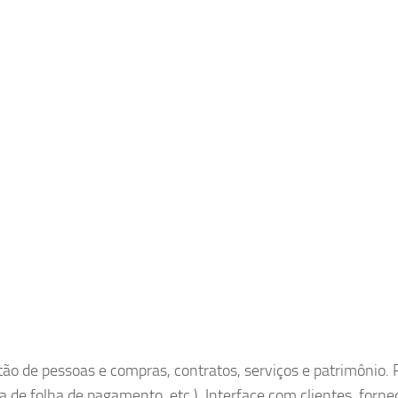
ão de pessoas e compras, contratos, serviços e patrimônio. 
a de folha de pagamento, etc.). Interface com clientes, forne