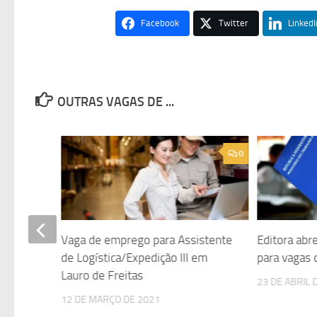
Facebook
Twitter
LinkedI
OUTRAS VAGAS DE ...
0
0
Vaga de emprego para Assistente
Editora abr
para
de Logística/Expedição III em
para vagas
Lauro de Freitas
23 DE ABRIL 
12 DE MARÇO DE 2021