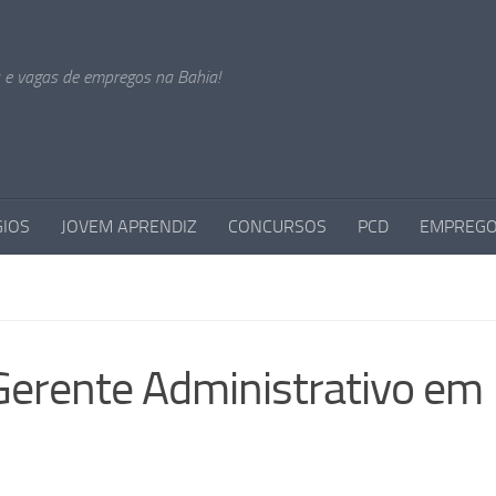
s e vagas de empregos na Bahia!
GIOS
JOVEM APRENDIZ
CONCURSOS
PCD
EMPREGO
Gerente Administrativo em