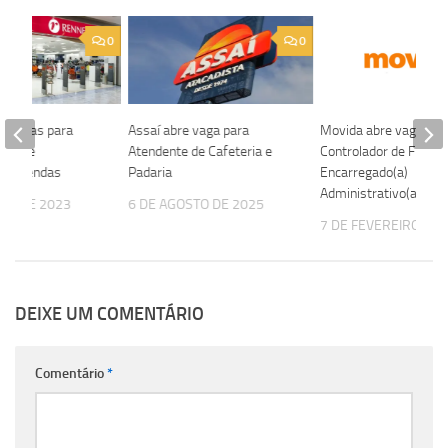
0
0
e vagas para
Assaí abre vaga para
Movida abre vagas pa
ndiz e
Atendente de Cafeteria e
Controlador de Frota S
 de Vendas
Padaria
Encarregado(a)
Administrativo(a)
STO DE 2023
6 DE AGOSTO DE 2025
7 DE FEVEREIRO DE 
DEIXE UM COMENTÁRIO
Comentário
*