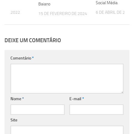
apeuta
Social Média
Baiano
HO DE 2022
6 DE ABRIL DE 2021
15 DE FEVEREIRO DE 2024
DEIXE UM COMENTÁRIO
Comentário
*
Nome
*
E-mail
*
Site