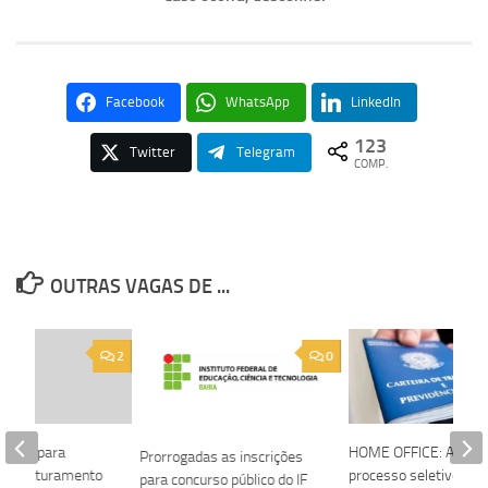
Facebook
WhatsApp
LinkedIn
123
Twitter
Telegram
COMP.
OUTRAS VAGAS DE ...
2
0
vagas para
HOME OFFICE: Agênci
Prorrogadas as inscrições
 de Faturamento
processo seletivo par
para concurso público do IF