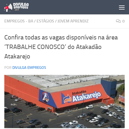
Skip to content
EMPREGOS - BA
/
ESTÁGIOS
/
JOVEM APRENDIZ
0
Confira todas as vagas disponíveis na área
‘TRABALHE CONOSCO’ do Atakadão
Atakarejo
POR
DIVULGA EMPREGOS