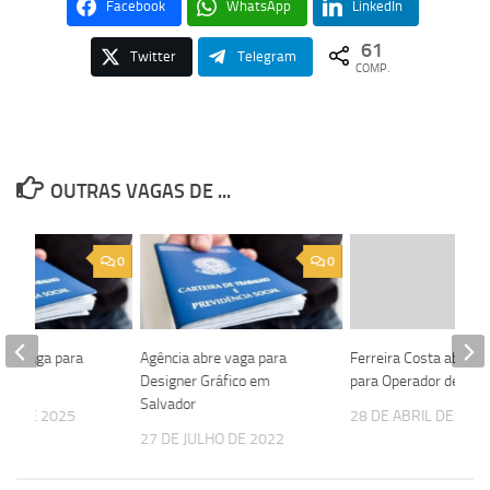
Facebook
WhatsApp
LinkedIn
61
Twitter
Telegram
COMP.
OUTRAS VAGAS DE ...
0
0
bre vaga para
Agência abre vaga para
Ferreira Costa abre v
or
Designer Gráfico em
para Operador de Loja
Salvador
HO DE 2025
28 DE ABRIL DE 202
27 DE JULHO DE 2022