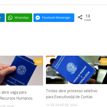
13
n
WhatsApp
Facebook Messenger
COMP.
0
Tirolez abre processo seletivo
 abre vaga para
para Executivo(a) de Contas
e Recursos Humanos
14 DE JULHO DE 2024
O DE 2026