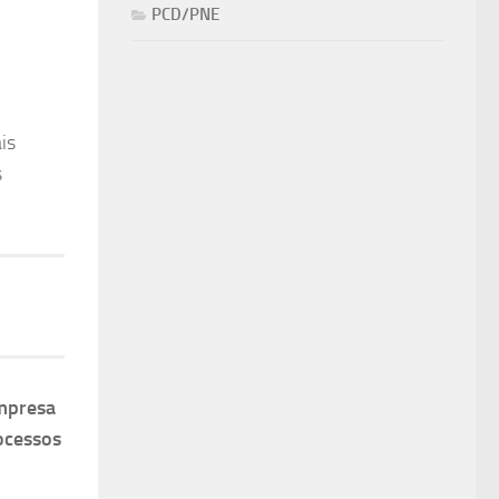
PCD/PNE
is
s
mpresa
ocessos