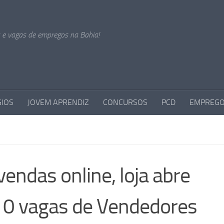
s e vagas de empregos na Bahia!
GIOS
JOVEM APRENDIZ
CONCURSOS
PCD
EMPREGO
endas online, loja abre
 10 vagas de Vendedores