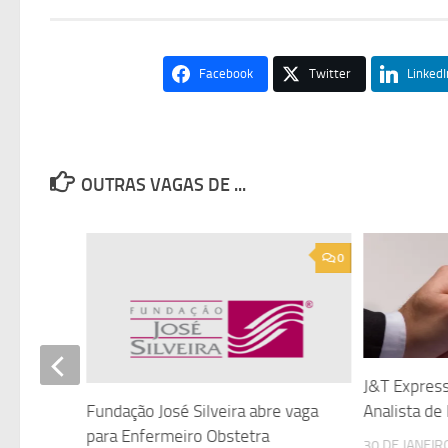
Facebook
Twitter
LinkedI
OUTRAS VAGAS DE ...
0
0
ara
J&T Express
 mais 09
Analista d
Fundação José Silveira abre vaga
para Enfermeiro Obstetra
30 DE JANEIR