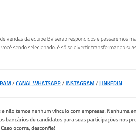
to de vendas da equipe BV serão respondidos e passaremos ma
, você sendo selecionado, é só se divertir transformando sua
GRAM
/
CANAL WHATSAPP
/
INSTAGRAM
/
LINKEDIN
as e não temos nenhum vínculo com empresas. Nenhuma e
os bancários de candidatos para suas participações nos pr
. Caso ocorra, desconfie!