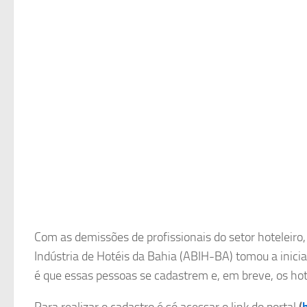
Com as demissões de profissionais do setor hoteleiro
Indústria de Hotéis da Bahia (ABIH-BA) tomou a iniciat
é que essas pessoas se cadastrem e, em breve, os ho
Para realizar o cadastro é só acessar o link do portal
(