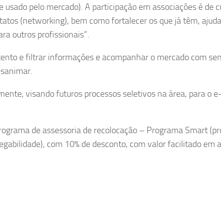
e usado pelo mercado). A participação em associações é de cr
ntatos (networking), bem como fortalecer os que já têm, ajud
a outros profissionais”.
r atento e filtrar informações e acompanhar o mercado com se
esanimar.
mente, visando futuros processos seletivos na área, para o e
programa de assessoria de recolocação – Programa Smart (p
abilidade), com 10% de desconto, com valor facilitado em a