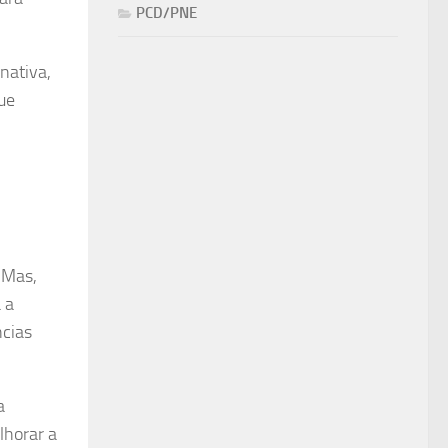
PCD/PNE
nativa,
ue
 Mas,
 a
ncias
a
lhorar a