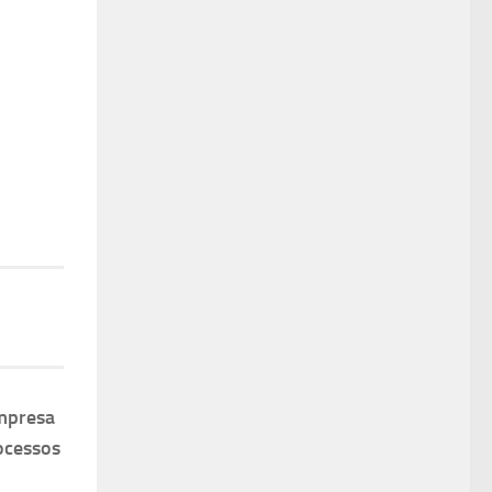
mpresa
ocessos