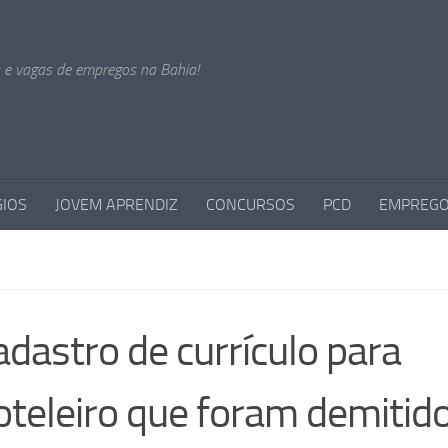
s e vagas de empregos na Bahia!
GIOS
JOVEM APRENDIZ
CONCURSOS
PCD
EMPREGO
adastro de currículo para
hoteleiro que foram demitid