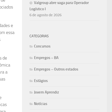
Valgroup abre vaga para Operador
sociados
Logístico I
6 de agosto de 2026
dades e
com essa
CATEGORIAS
s
Concursos
s de
Empregos – BA
nômica
Empregos – Outros estados
ra a
sas
Estágios
Jovem Aprendiz
e
Notícias
icas
para