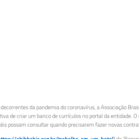
, decorrentes da pandemia do coronavírus, a Associação Brasi
iva de criar um banco de currículos no portal da entidade. O 
téis possam consultar quando precisarem fazer novas contra
https://abihbahia.org.br/trabalhe-em-um-hotel
)
do ‘Banco