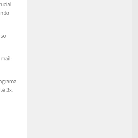
ucial
ando
nso
-mail:
rograma
té 3x.