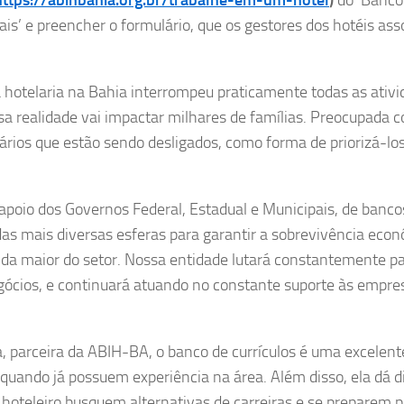
nais’ e preencher o formulário, que os gestores dos hotéis as
 hotelaria na Bahia interrompeu praticamente todas as ativi
sa realidade vai impactar milhares de famílias. Preocupada 
ários que estão sendo desligados, como forma de priorizá-lo
oio dos Governos Federal, Estadual e Municipais, de banco
 das mais diversas esferas para garantir a sobrevivência eco
da maior do setor. Nossa entidade lutará constantemente pa
ócios, e continuará atuando no constante suporte às empre
 parceira da ABIH-BA, o banco de currículos é uma excelent
 quando já possuem experiência na área. Além disso, ela dá d
 hoteleiro busquem alternativas de carreiras e se preparem 