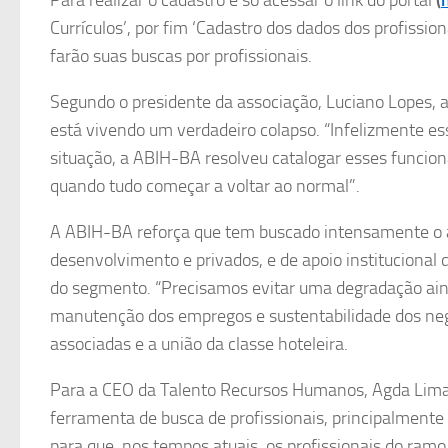
Currículos’, por fim ‘Cadastro dos dados dos profissio
farão suas buscas por profissionais.
Segundo o presidente da associação, Luciano Lopes, a
está vivendo um verdadeiro colapso. “Infelizmente es
situação, a ABIH-BA resolveu catalogar esses funcion
quando tudo começar a voltar ao normal”.
A ABIH-BA reforça que tem buscado intensamente o ap
desenvolvimento e privados, e de apoio institucional
do segmento. “Precisamos evitar uma degradação ain
manutenção dos empregos e sustentabilidade dos neg
associadas e a união da classe hoteleira.
Para a CEO da Talento Recursos Humanos, Agda Lima,
ferramenta de busca de profissionais, principalmente
para que, nos tempos atuais, os profissionais do ramo