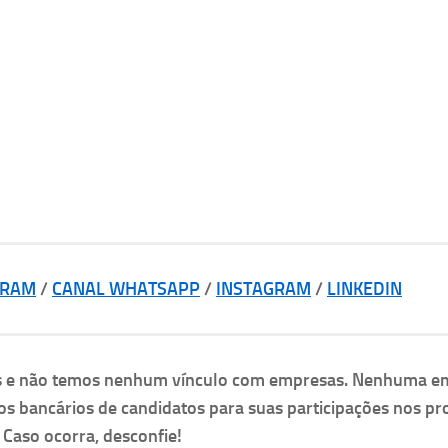
GRAM
/
CANAL WHATSAPP
/
INSTAGRAM
/
LINKEDIN
as e não temos nenhum vínculo com empresas. Nenhuma e
os bancários de candidatos para suas participações nos pr
. Caso ocorra, desconfie!