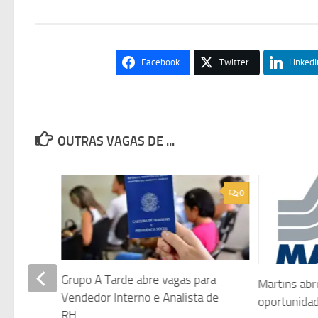
Facebook
Twitter
LinkedI
OUTRAS VAGAS DE ...
0
0
Grupo A Tarde abre vagas para
 para
Martins abr
Vendedor Interno e Analista de
nta
oportunida
RH