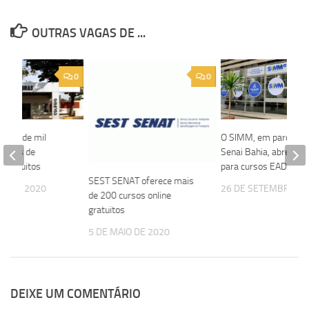
OUTRAS VAGAS DE ...
0
0
 mais de mil
O SIMM, em parceria
cursos de
Senai Bahia, abre vag
o gratuitos
para cursos EAD
SEST SENAT oferece mais
HO DE 2020
26 DE SETEMBRO DE
de 200 cursos online
gratuitos
5 DE MAIO DE 2020
DEIXE UM COMENTÁRIO