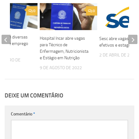
0
0
abrem diversas
Hospital Incar abre vagas
Sesc abre vagas para
ades de emprego
para Técnico de
efetivos e estagiários
Enfermagem, Nutricionista
2 DE ABRIL DE 2023
e Estágio em Nutrição
ZEMBRO DE
9 DE AGOSTO DE 2022
DEIXE UM COMENTÁRIO
Comentário
*