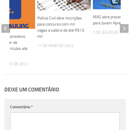
MAG abre processo se
Polícia Civil abre inscrições
para Jovem Aprendiz
para concurso com mil
vagas e salário de até R$13
7 DE JULHO DE 2026
o abre processo
mil
ra Líder de
11 DE MAIO DE 2022
o; currículos até
EREIRO DE 2021
DEIXE UM COMENTÁRIO
Comentário
*