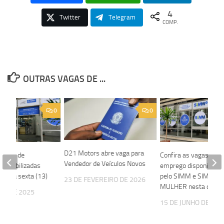
4
Twitter
Telegram
COMP.
OUTRAS VAGAS DE ...
0
0
D21 Motors abre vaga para
 vagas de
Confira as vagas de
Vendedor de Veículos Novos
sponibilizadas
emprego disponibiliza
nesta sexta (13)
pelo SIMM e SIMM
23 DE FEVEREIRO DE 2026
MULHER nesta quarta
HO DE 2025
15 DE JUNHO DE 202