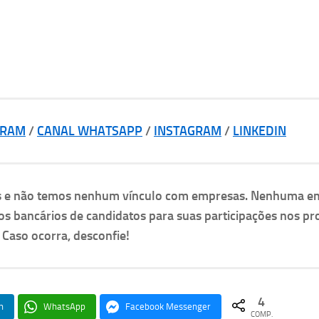
GRAM
/
CANAL WHATSAPP
/
INSTAGRAM
/
LINKEDIN
as e não temos nenhum vínculo com empresas. Nenhuma e
os bancários de candidatos para suas participações nos pr
. Caso ocorra, desconfie!
4
n
WhatsApp
Facebook Messenger
COMP.