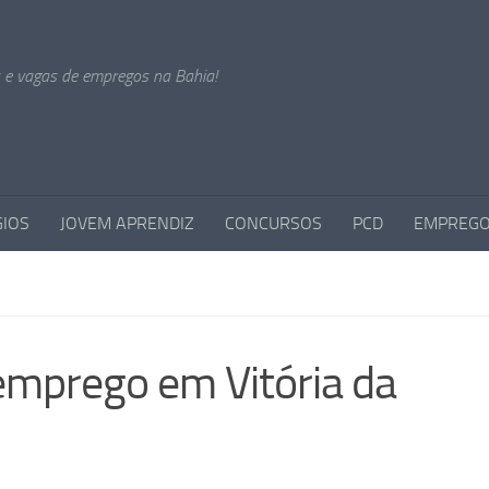
s e vagas de empregos na Bahia!
GIOS
JOVEM APRENDIZ
CONCURSOS
PCD
EMPREGO
emprego em Vitória da