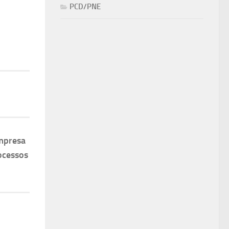
PCD/PNE
mpresa
ocessos