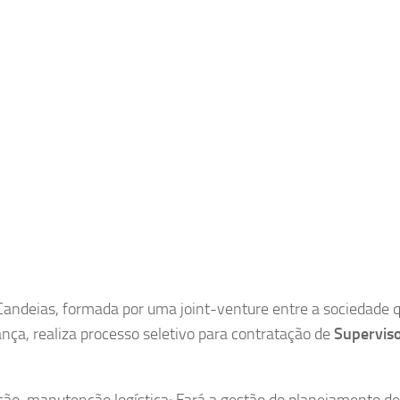
Candeias, formada por uma joint-venture entre a sociedade 
nça, realiza processo seletivo para contratação de
Supervis
ução, manutenção logística; Fará a gestão do planejamento de