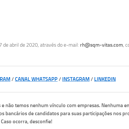
7 de abril de 2020, através do e-mail:
rh@sqm-vitas.com
, 
GRAM
/
CANAL WHATSAPP
/
INSTAGRAM
/
LINKEDIN
as e não temos nenhum vínculo com empresas. Nenhuma e
os bancários de candidatos para suas participações nos pr
. Caso ocorra, desconfie!