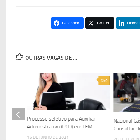
Facebook
Twitter
LinkedI
OUTRAS VAGAS DE ...
0
0
Processo seletivo para Auxiliar
iliar de
Nacional Gá
Administrativo (PCD) em LEM
Consultor 
15 DE JUNHO DE 2021
20 DE FEVER