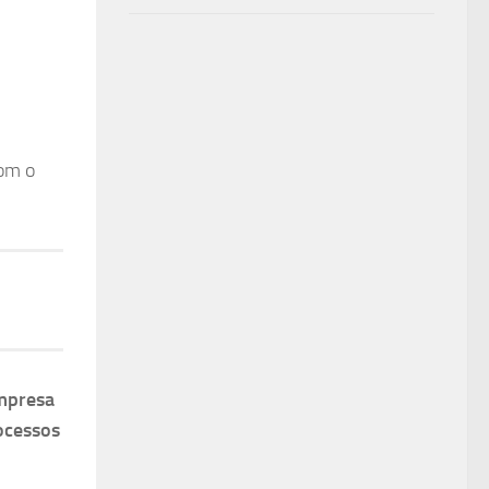
com o
mpresa
ocessos