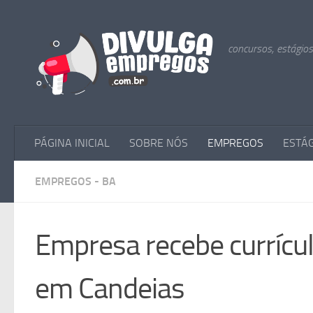
Skip to content
concursos, estágio
PÁGINA INICIAL
SOBRE NÓS
EMPREGOS
ESTÁ
EMPREGOS - BA
Empresa recebe currícul
em Candeias