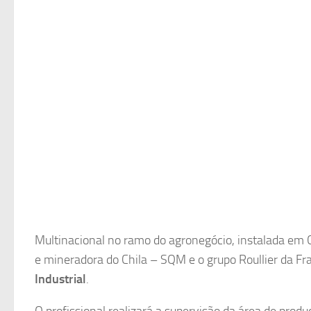
Multinacional no ramo do agronegócio, instalada em 
e mineradora do Chila – SQM e o grupo Roullier da Fra
Industrial
.
O profissional realizará a supervisão da área de prod