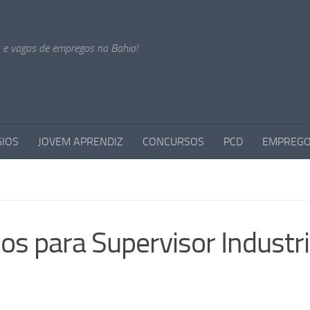
s e vagas de empregos na Bahia!
GIOS
JOVEM APRENDIZ
CONCURSOS
PCD
EMPREGO
os para Supervisor Industri