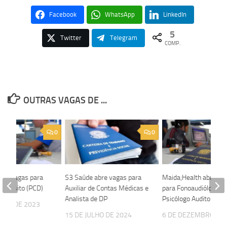
Facebook
WhatsApp
LinkedIn
5
Twitter
Telegram
COMP.
OUTRAS VAGAS DE ...
0
0
 05 vagas para
S3 Saúde abre vagas para
Maida;Health abre va
 Depósito (PCD)
Auxiliar de Contas Médicas e
para Fonoaudiólogo e
Analista de DP
Psicólogo Auditor
OSTO DE 2023
15 DE JULHO DE 2024
6 DE DEZEMBRO DE