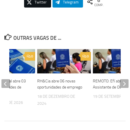
6
Twitter
Telegram
COMP.
OUTRAS VAGAS DE ...
0
0
unicipal abre 03
RH&Cia abre 06 novas
REMOTO: Efí abre vag
tunidades de
oportunidades de emprego
Assistente de Ouvidor
18 DE DEZEMBRO DE
19 DE SETEMBRO DE
EIRO DE 2026
2024