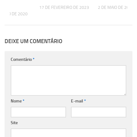
17 DE FEVEREIRO DE 2023
2 DE MAIO DE 2024
TUBRO DE 2020
DEIXE UM COMENTÁRIO
Comentário
*
Nome
*
E-mail
*
Site