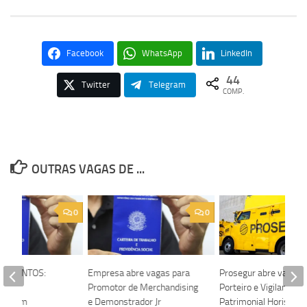
Facebook
WhatsApp
LinkedIn
44
Twitter
Telegram
COMP.
OUTRAS VAGAS DE ...
0
0
 TALENTOS:
Empresa abre vagas para
Prosegur abre vagas 
bre
Promotor de Merchandising
Porteiro e Vigilante
ades em
e Demonstrador Jr
Patrimonial Horista