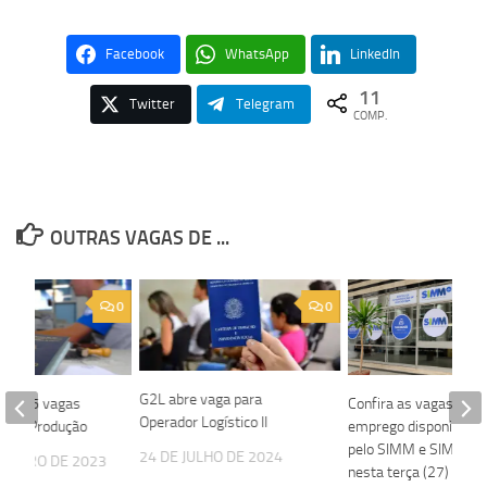
Facebook
WhatsApp
LinkedIn
11
Twitter
Telegram
COMP.
OUTRAS VAGAS DE ...
0
0
G2L abre vaga para
bre 05 vagas
Confira as vagas de
Operador Logístico II
ar de Produção
emprego disponibiliza
pelo SIMM e SIMM Mu
24 DE JULHO DE 2024
EREIRO DE 2023
nesta terça (27)