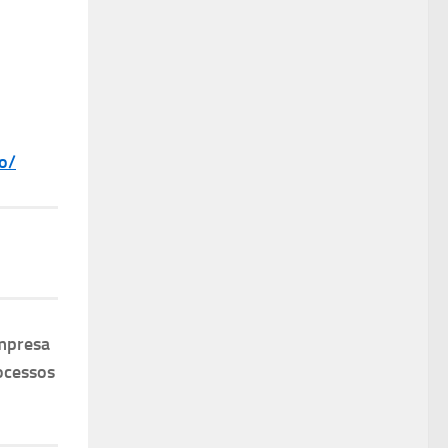
o/
mpresa
ocessos