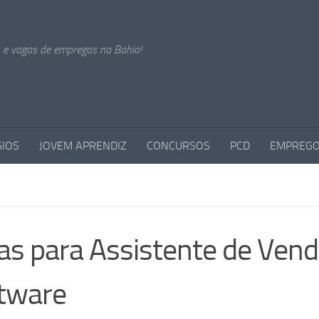
s e vagas de empregos na Bahia!
GIOS
JOVEM APRENDIZ
CONCURSOS
PCD
EMPREGO
gas para Assistente de Ven
ftware