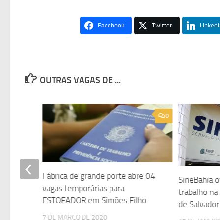
Facebook
Twitter
LinkedI
OUTRAS VAGAS DE ...
0
0
Fábrica de grande porte abre 04
ta
SineBahia o
vagas temporárias para
trabalho na
ESTOFADOR em Simões Filho
de Salvador
7 DE MARÇO DE 2020