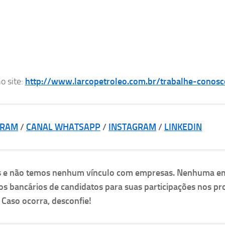
o site:
http://www.larcopetroleo.com.br/trabalhe-conosc
GRAM
/
CANAL WHATSAPP
/
INSTAGRAM
/
LINKEDIN
as e não temos nenhum vínculo com empresas. Nenhuma e
os bancários de candidatos para suas participações nos pr
. Caso ocorra, desconfie!