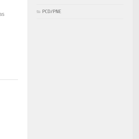
PCD/PNE
as