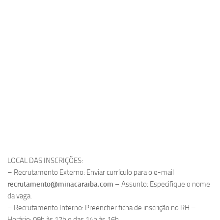
LOCAL DAS INSCRIÇÕES:
– Recrutamento Externo: Enviar currículo para o e-mail
recrutamento@minacaraiba.com
– Assunto: Especifique o nome
da vaga.
– Recrutamento Interno: Preencher ficha de inscrição no RH –
Horário: 09h às 12h e das 14h às 16h.