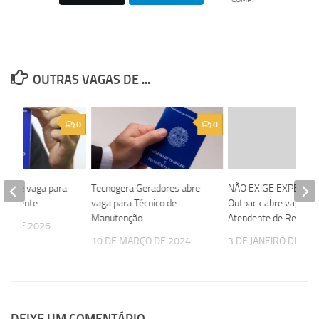
OUTRAS VAGAS DE ...
0
0
a abre vaga para
Tecnogera Geradores abre
NÃO EXIGE EXPERIÊN
 de Gente
vaga para Técnico de
Outback abre vaga pa
Manutenção
Atendente de Restaur
STO DE 2026
10 DE MARÇO DE 2024
3 DE JANEIRO DE 20