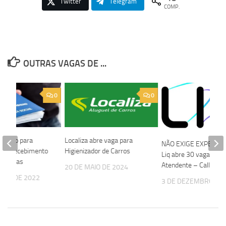
Twitter
Telegram
COMP.
OUTRAS VAGAS DE ...
0
0
mprego para
Localiza abre vaga para
NÃO EXIGE EXPERIÊN
 de Recebimento
Higienizador de Carros
Liq abre 30 vagas par
Candeias
Atendente – Call Cent
20 DE MAIO DE 2024
EIRO DE 2022
3 DE DEZEMBRO DE