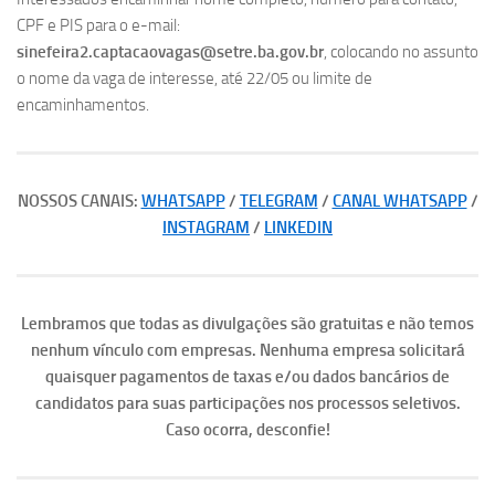
CPF e PIS para o e-mail:
sinefeira2.captacaovagas@setre.ba.gov.br
, colocando no assunto
o nome da vaga de interesse, até 22/05 ou limite de
encaminhamentos.
NOSSOS CANAIS:
WHATSAPP
/
TELEGRAM
/
CANAL WHATSAPP
/
INSTAGRAM
/
LINKEDIN
Lembramos que todas as divulgações são gratuitas e não temos
nenhum vínculo com empresas. Nenhuma empresa solicitará
quaisquer pagamentos de taxas e/ou dados bancários de
candidatos para suas participações nos processos seletivos.
Caso ocorra, desconfie!