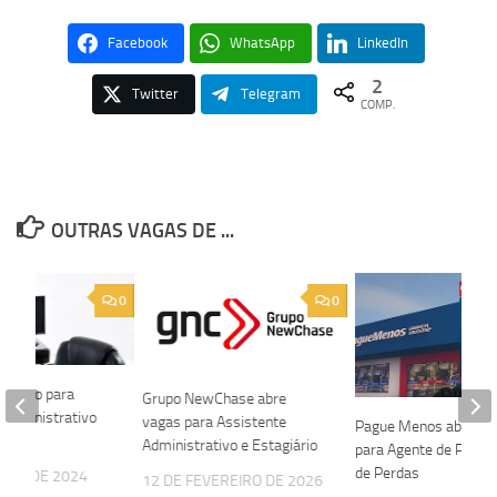
Facebook
WhatsApp
LinkedIn
2
Twitter
Telegram
COMP.
OUTRAS VAGAS DE ...
0
0
eletivo para
Grupo NewChase abre
 Administrativo
vagas para Assistente
Pague Menos abre va
or
Administrativo e Estagiário
para Agente de Preve
de Perdas
EIRO DE 2024
12 DE FEVEREIRO DE 2026