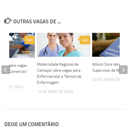
OUTRAS VAGAS DE ...
0
0
Maternidade Regional de
Wilson Sons abre vag
rgas abre vagas
Camaçari abre vagas para
Supervisor de Manut
tente Comercial I
Enfermeiro(a) e Técnico de
os
30 DE JUNHO DE 202
Enfermagem
OSTO DE 2023
19 DE MAIO DE 2026
DEIXE UM COMENTÁRIO