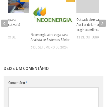
mprego para
Outback abre vaga pa
o) Executiva(o)
Auxiliar de Limpeza, 
or
exigir experiência
Neoenergia abre vaga para
ZEMBRO DE
13 DE OUTUBRO DE 
Analista de Sistemas Sênior
5 DE SETEMBRO DE 2024
DEIXE UM COMENTÁRIO
Comentário
*