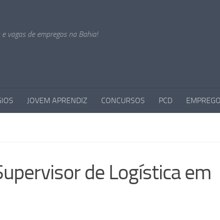
s e vagas de empregos na Bahia!
GIOS
JOVEM APRENDIZ
CONCURSOS
PCD
EMPREGO
upervisor de Logística em