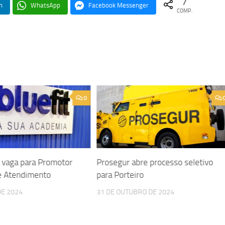
7
n
WhatsApp
Facebook Messenger
COMP.
0
e vaga para Promotor
Prosegur abre processo seletivo
e Atendimento
para Porteiro
DE 2024
31 DE OUTUBRO DE 2024