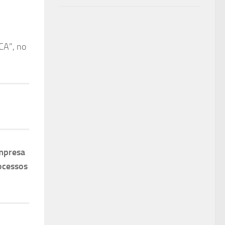
CA”, no
mpresa
ocessos