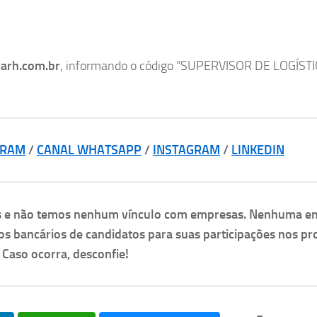
varh.com.br
, informando o código “SUPERVISOR DE LOGÍSTI
GRAM
/
CANAL WHATSAPP
/
INSTAGRAM
/
LINKEDIN
as e não temos nenhum vínculo com empresas. Nenhuma e
os bancários de candidatos para suas participações nos pr
. Caso ocorra, desconfie!