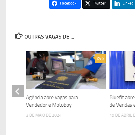
Facebook
Twitter
LinkedI
OUTRAS VAGAS DE ...
0
0
itor
Agência abre vagas para
Bluefit abr
itas
Vendedor e Motoboy
de Vendas 
3 DE MAIO DE 2024
19 DE ABRIL 