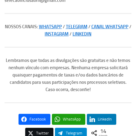
selecaoinclusaorh@gmail.com
NOSSOS CANAIS:
WHATSAPP
/
TELEGRAM
/
CANAL WHATSAPP
/
INSTAGRAM
/
LINKEDIN
Lembramos que todas as divulgações são gratuitas e não temos
nenhum vínculo com empresas. Nenhuma empresa solicitará
quaisquer pagamentos de taxas e/ou dados bancários de
candidatos para suas participações nos processos seletivos.
Caso ocorra, desconfie!
Facebook
WhatsApp
LinkedIn
14
Twitter
Telegram