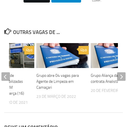
COMP.
OUTRAS VAGAS DE ...
0
0
 vagas de
Grupo abre 04 vagas para
Grupo Aliança da Bahi
sponibilizadas
Agente de Limpeza em
contrata Analista Contá
 e SIMM
Camaçari
20 DE FEVEREIRO DE
sta terça (16)
23 DE MARÇO DE 2022
EREIRO DE 2021