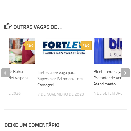
OUTRAS VAGAS DE ...
0
0
Sabor da Bahia
Bluefit abre vaga par
Fortlev abre vaga para
sso seletivo para
Promotor de Vendas 
Supervisor Patrimonial em
ixa
Atendimento
Camaçari
IRO DE 2026
4 DE SETEMBRO DE 
7 DE NOVEMBRO DE 2020
DEIXE UM COMENTÁRIO