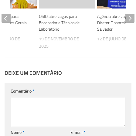
rária para
OSID abre vagas para
Agência abre vaga pa
 Serviços Gerais
Encanador e Técnico de
Diretor Financeiro em
or
Laboratório
Salvador
ZEMBRO DE
19 DE NOVEMBRO DE
12 DE JULHO DE 202
2025
DEIXE UM COMENTÁRIO
Comentário
*
Nome
*
E-mail
*