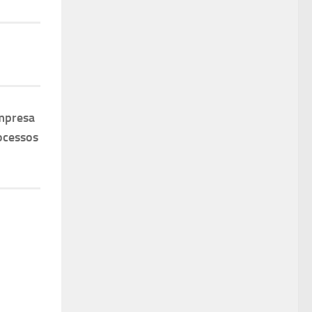
mpresa
ocessos