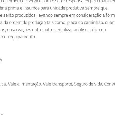
ra da ordem de serviço para o setor responsável pela manut
atéria prima e insumos para unidade produtiva sempre que
que serão produzidos, levando sempre em consideração a for
ítica da ordem de produção tais como: placa do caminhão, quan
ras, observações entre outros. Realizar análise crítica do
m do equipamento.
BA
ica; Vale alimentação; Vale transporte; Seguro de vida; Conv
to