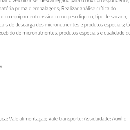
ionar o veículo a ser descarregado para o Box correspondente;
téria prima e embalagens; Realizar análise crítica do
do equipamento assim como peso liquido, tipo de sacaria,
cais de descarga dos micronutrientes e produtos especiais; C
ecebido de micronutrientes, produtos especiais e qualidade d
BA
ica; Vale alimentação; Vale transporte; Assiduidade; Auxílio