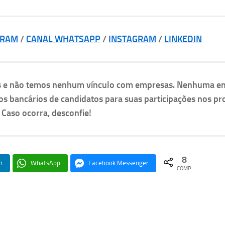
GRAM
/
CANAL WHATSAPP
/
INSTAGRAM
/
LINKEDIN
as e não temos nenhum vínculo com empresas. Nenhuma e
os bancários de candidatos para suas participações nos pr
. Caso ocorra, desconfie!
8
n
WhatsApp
Facebook Messenger
COMP.