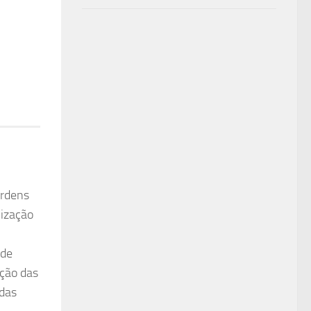
ordens
lização
 de
ição das
 das