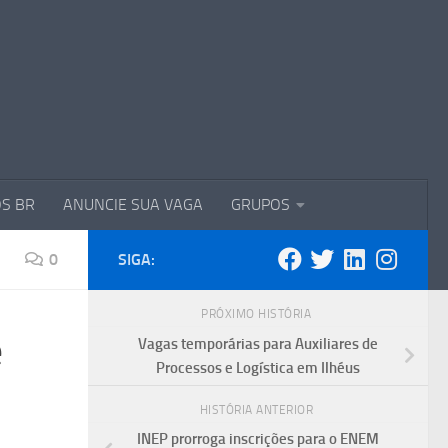
S BR
ANUNCIE SUA VAGA
GRUPOS
0
SIGA:
PRÓXIMO HISTÓRIA
e
Vagas temporárias para Auxiliares de
Processos e Logística em Ilhéus
HISTÓRIA ANTERIOR
INEP prorroga inscrições para o ENEM