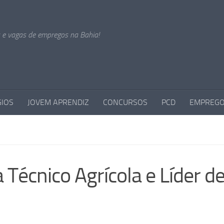
s e vagas de empregos na Bahia!
GIOS
JOVEM APRENDIZ
CONCURSOS
PCD
EMPREGO
 Técnico Agrícola e Líder d