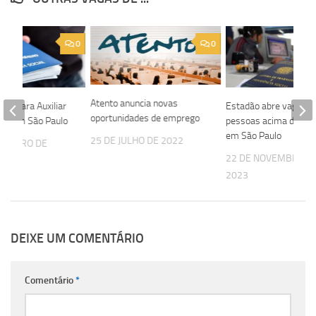
0
0
Atento anuncia novas
aga para Auxiliar
Estadão abre vaga pa
oportunidades de emprego
es em São Paulo
pessoas acima de 50 
em São Paulo
25 DE JULHO DE 2022
VEMBRO DE
22 DE NOVEMBRO D
2023
DEIXE UM COMENTÁRIO
Comentário
*