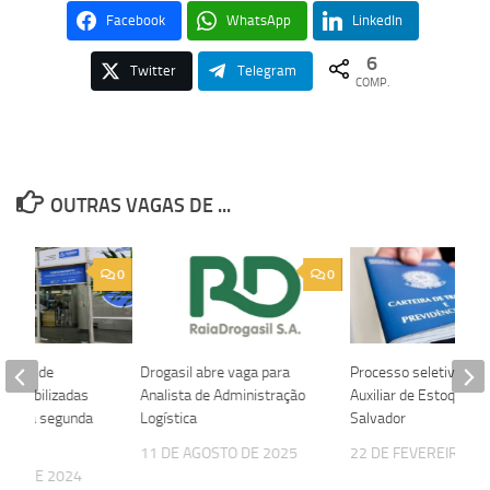
Facebook
WhatsApp
LinkedIn
6
Twitter
Telegram
COMP.
OUTRAS VAGAS DE ...
0
0
 vagas de
Drogasil abre vaga para
Processo seletivo par
sponibilizadas
Analista de Administração
Auxiliar de Estoque e
 nesta segunda
Logística
Salvador
11 DE AGOSTO DE 2025
22 DE FEVEREIRO DE
RÇO DE 2024