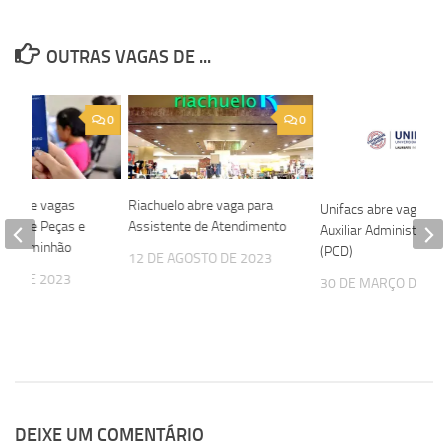
OUTRAS VAGAS DE ...
0
0
o abre vagas
Riachuelo abre vaga para
Unifacs abre vaga par
ltor de Peças e
Assistente de Atendimento
Auxiliar Administrativ
 de Caminhão
(PCD)
12 DE AGOSTO DE 2023
STO DE 2023
30 DE MARÇO DE 20
DEIXE UM COMENTÁRIO