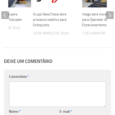
eletivo para
Grupo NewChase abre
Indigo abre novas vag
ra em Salvador
processo seletivo para
para Operador de
Estoquista
Estacionamento
OSTO DE 2023
10 DE MARÇO DE 2026
7 DE JUNHO DE 2024
DEIXE UM COMENTÁRIO
Comentário
*
Nome
*
E-mail
*