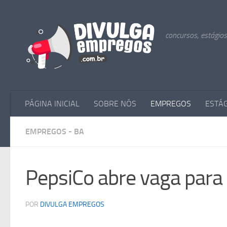
Skip to content
concursos, estágio
PÁGINA INICIAL
SOBRE NÓS
EMPREGOS
ESTÁ
EMPREGOS - BA
PepsiCo abre vaga para
POR
DIVULGA EMPREGOS