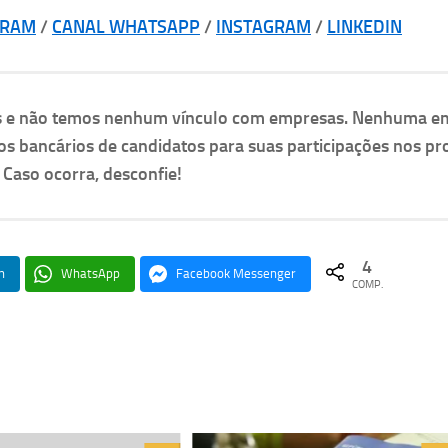
GRAM
/
CANAL WHATSAPP
/
INSTAGRAM
/
LINKEDIN
as e não temos nenhum vínculo com empresas. Nenhuma e
os bancários de candidatos para suas participações nos pr
. Caso ocorra, desconfie!
4
n
WhatsApp
Facebook Messenger
COMP.