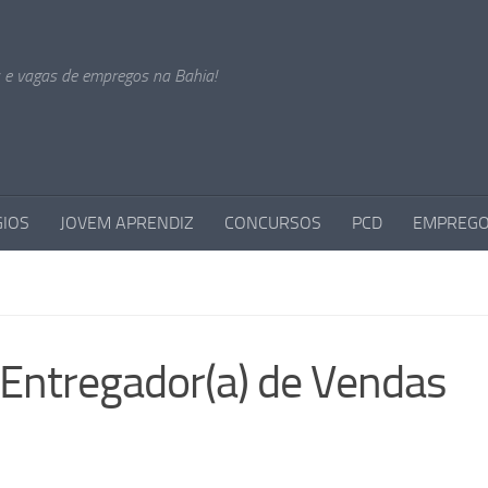
s e vagas de empregos na Bahia!
GIOS
JOVEM APRENDIZ
CONCURSOS
PCD
EMPREGO
 Entregador(a) de Vendas