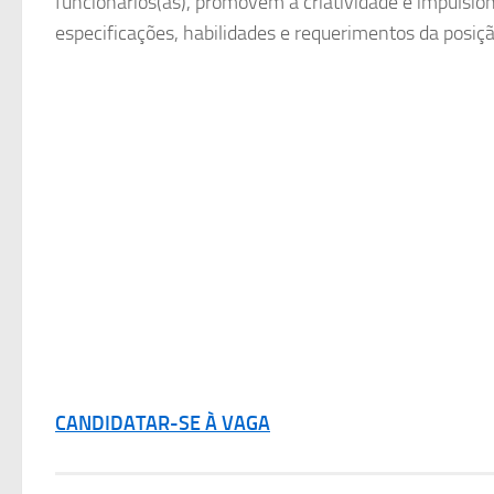
funcionários(as), promovem a criatividade e impulsio
especificações, habilidades e requerimentos da posi
CANDIDATAR-SE À VAGA