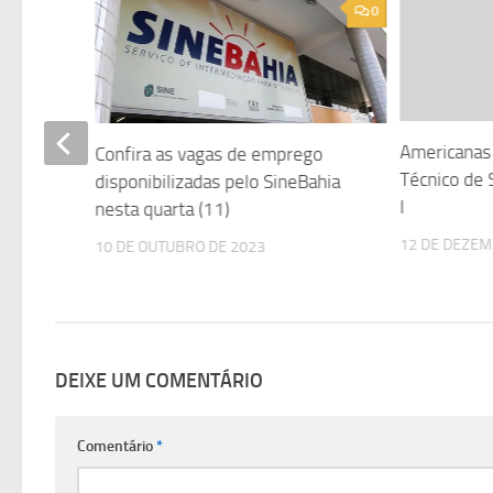
0
0
letivo
Americanas 
Confira as vagas de emprego
Técnico de 
disponibilizadas pelo SineBahia
I
nesta quarta (11)
12 DE DEZEM
10 DE OUTUBRO DE 2023
DEIXE UM COMENTÁRIO
Comentário
*