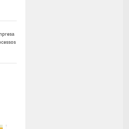
mpresa
ocessos