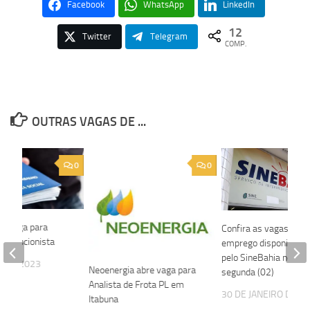
Facebook
WhatsApp
LinkedIn
12
Twitter
Telegram
COMP.
OUTRAS VAGAS DE ...
0
0
re vaga para
Confira as vagas de
 Recepcionista
emprego disponibiliza
pelo SineBahia nesta
O DE 2023
Neoenergia abre vaga para
segunda (02)
Analista de Frota PL em
30 DE JANEIRO DE 2
Itabuna