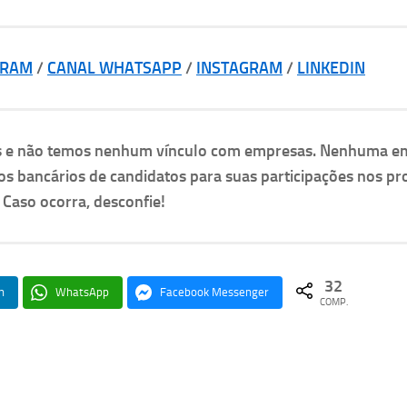
GRAM
/
CANAL WHATSAPP
/
INSTAGRAM
/
LINKEDIN
as e não temos nenhum vínculo com empresas. Nenhuma e
os bancários de candidatos para suas participações nos pr
. Caso ocorra, desconfie!
32
n
WhatsApp
Facebook Messenger
COMP.