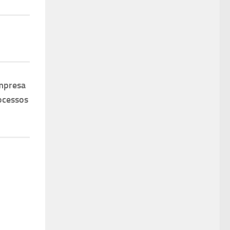
mpresa
ocessos