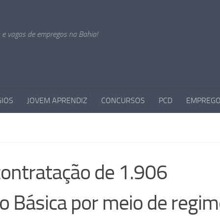
s e vagas de empregos na Bahia!
GIOS
JOVEM APRENDIZ
CONCURSOS
PCD
EMPREGO
 contratação de 1.906
o Básica por meio de regim