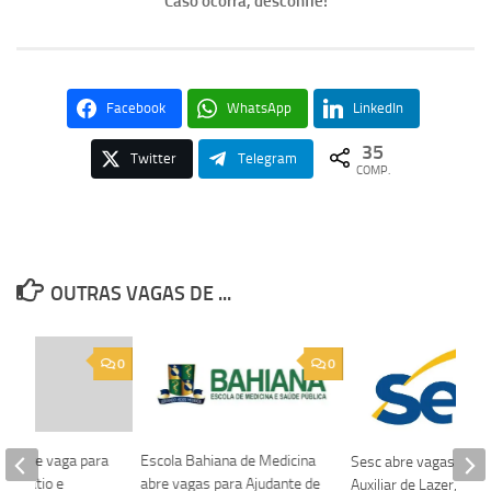
Caso ocorra, desconfie!
Facebook
WhatsApp
LinkedIn
35
Twitter
Telegram
COMP.
OUTRAS VAGAS DE ...
0
0
s abre vaga para
Escola Bahiana de Medicina
Sesc abre vagas para
 de Pátio e
abre vagas para Ajudante de
Auxiliar de Lazer, Ser