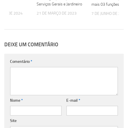
Serviços Gerais e Jardineiro
mais 03 funções
EIRO DE 2024
21 DE MARÇO DE 2023
7 DE JUNHO DE 2023
DEIXE UM COMENTÁRIO
Comentário
*
Nome
*
E-mail
*
Site