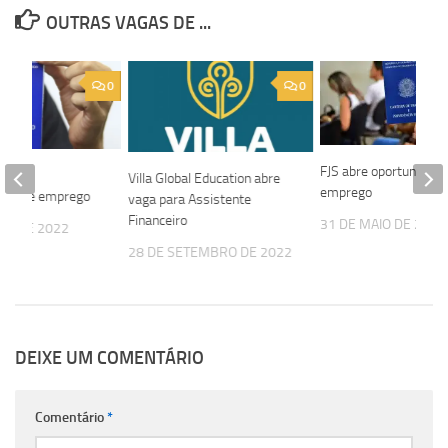
OUTRAS VAGAS DE ...
0
0
FJS abre oportunidade
 abre
Villa Global Education abre
emprego
ades de emprego
vaga para Assistente
Financeiro
31 DE MAIO DE 2022
HO DE 2022
28 DE SETEMBRO DE 2022
DEIXE UM COMENTÁRIO
Comentário
*