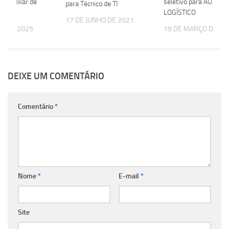
ra Auxiliar de
seletivo para AUXILIA
para Técnico de TI
LOGÍSTICO
17 DE JUNHO DE 2021
IL DE 2025
19 DE MARÇO DE 20
DEIXE UM COMENTÁRIO
Comentário
*
Nome
*
E-mail
*
Site