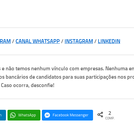
GRAM
/
CANAL WHATSAPP
/
INSTAGRAM
/
LINKEDIN
as e não temos nenhum vínculo com empresas. Nenhuma e
os bancários de candidatos para suas participações nos pr
. Caso ocorra, desconfie!
2
n
WhatsApp
Facebook Messenger
COMP.