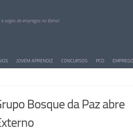
s e vagas de empregos na Bahia!
GIOS
JOVEM APRENDIZ
CONCURSOS
PCD
EMPREGO
upo Bosque da Paz abre
Externo