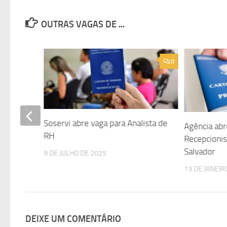
OUTRAS VAGAS DE ...
0
0
Soservi abre vaga para Analista de
ária
Agência abr
RH
io;
Recepcioni
Salvador
9 DE JULHO DE 2025
13 DE JANEIR
DEIXE UM COMENTÁRIO