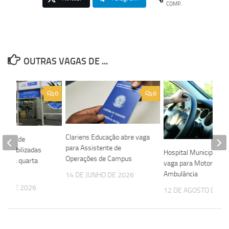
COMP.
OUTRAS VAGAS DE ...
0
0
Clariens Educação abre vaga
 vagas de
para Assistente de
sponibilizadas
Hospital Municipal ab
Operações de Campus
nesta quarta
vaga para Motorista 
Ambulância
14 DE JUNHO DE 2026
IRO DE 2026
12 DE AGOSTO DE 2