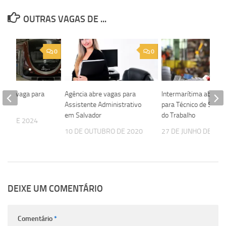
OUTRAS VAGAS DE ...
0
0
abre vaga para
Agência abre vagas para
Intermarítima abre v
I
Assistente Administrativo
para Técnico de Segu
em Salvador
do Trabalho
RÇO DE 2024
10 DE OUTUBRO DE 2020
27 DE JUNHO DE 202
DEIXE UM COMENTÁRIO
Comentário
*